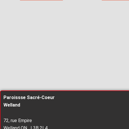
Paroissse Sacré-Coeur
Welland
72, rue Empire
Welland ON L3B 2L4