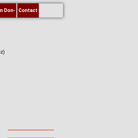
un Don-
Contact
ez)