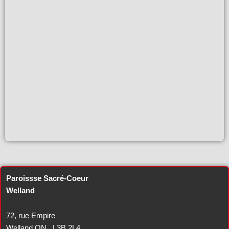
Paroissse Sacré-Coeur
Welland
72, rue Empire
Welland ON L3B 2L4